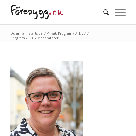
Du är här:
Startsida
/
Privat: Program / Arkiv /
/
Program 2023
/
Moderatorer