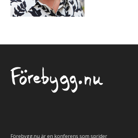
Förebygg.nu är en konferens som sprider