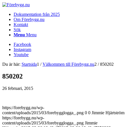
Dokumentation från 2025
Om Förebygg.nu
Kontakt
Sök
Menu
Menu
Facebook
Instagram
Youtube
Du är här:
Startsida
1
/
Välkommen till Förebygg.nu
2
/
850202
850202
26 februari, 2015
https://forebygg.nu/wp-
content/uploads/2015/03/forebygglogga_.png
0
0
Jimmie Hjärtström
https://forebygg.nu/wp-
content/uploads/2015/03/forebygglogga_.png
Jimmie