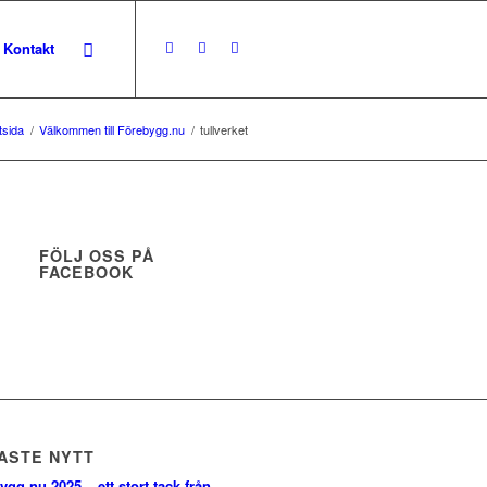
Kontakt
tsida
/
Välkommen till Förebygg.nu
/
tullverket
FÖLJ OSS PÅ
FACEBOOK
ASTE NYTT
ygg.nu 2025 – ett stort tack från