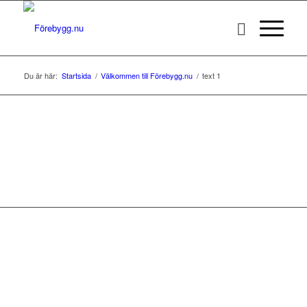
Du är här:
Startsida
/
Välkommen till Förebygg.nu
/
text 1