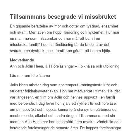
Tillsammans besegrade vi missbruket
En gripande berättelse av mor och dotter om tystnad, ensamhet
och skam. Men även om hopp, försoning och nykterhet. Hur mår
en mamma som missbrukar och hur mår ett barn i en
missbrukarfamilj? I denna föreläsning får du ta del utav det
svåraste en dysfunktionell familj kan göra – att be om hjälp.
Medverkande
Ann och Jolin Heen, JH Föreläsningar – Folkhälsa och utbildning
Läs mer om föreläsarna
Jolin Heen arbetar idag som spaterapeut, träningsinstruktör och
studerar folkhälsovetenskap. Hon har medverkat i filmen ”Hej det
var längesen”, en film om Jolin och hennes uppväxt i en familj
med beroende. I dag lever hon själv ett nyktert liv och föreläser
om sin uppväxt och hoppas kunna förändra synen på beroende,
medberoende, alkohol och andra droger. Tillsammans med sin
mamma Ann Heen har hon genomfört flera mycket värdefulla och
berörande föreläsningar de senaste åren. De hoppas föreläsningar