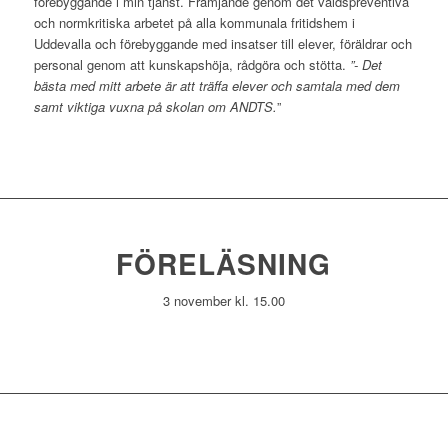
förebyggande i min tjänst. Främjande genom det våldspreventiva
och normkritiska arbetet på alla kommunala fritidshem i
Uddevalla och förebyggande med insatser till elever, föräldrar och
personal genom att kunskapshöja, rådgöra och stötta.
”- Det
bästa med mitt arbete är att träffa elever och samtala med dem
samt viktiga vuxna på skolan om ANDTS.
”
FÖRELÄSNING
3 november kl. 15.00