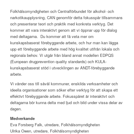
Folkhälsomyndigheten och Centralförbundet för alkohol- och
narkotikaupplysning, CAN genomför detta fokusspår tillsammans
och presenterar teori och praktik med konkreta verktyg. Det
kommer att vara interaktivt genom att vi öppnar upp för dialog
med deltagarna. Du kommer att få veta mer om
kunskapsbaserat förebyggande arbete, och hur man kan lägga
upp ett förebyggande arbete med hög kvalitet utifrån lokala och
regionala behov. Vi utgår från bland annat modellen EDPQS
(European drugprevention quality standards) och KULA-
kunskapsbaserat stöd i utvecklingen av ANDT-förebyggande
arbete.
Vi vänder oss till såväl kommuner, enskilda verksamheter och
ideella organisationer som söker efter verktyg för att skapa ett
effektivt förebyggande arbete. Fokusspåret är interaktivt och
deltagarna bör kunna delta med ljud och bild under vissa delar av
dagen.
Medverkande
Eva Forsberg Falk, utredare, Folkhälsomyndigheten
Ulrika Owen, utredare, Folkhälsomyndigheten