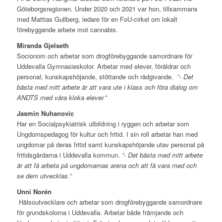
Göteborgsregionen. Under 2020 och 2021 var hon, tillsammans
med Mattias Gullberg, ledare för en FoU-cirkel om lokalt
förebyggande arbete mot cannabis.
Miranda Gjelseth
Socionom och arbetar som drogförebyggande samordnare för
Uddevalla Gymnasieskolor. Arbetar med elever, föräldrar och
personal; kunskapshöjande, stöttande och rådgivande. ”-
Det
bästa med mitt arbete är att vara ute i klass och föra dialog om
ANDTS med våra kloka elever.”
Jasmin Nuhanovic
Har en Socialpsykiatrisk utbildning i ryggen och arbetar som
Ungdomspedagog för kultur och fritid. I sin roll arbetar han med
ungdomar på deras fritid samt kunskapshöjande utav personal på
fritidsgårdarna i Uddevalla kommun.
”- Det bästa med mitt arbete
är att få arbeta på ungdomarnas arena och att få vara med och
se dem utvecklas.”
Unni Norén
Hälsoutvecklare och arbetar som drogförebyggande samordnare
för grundskolorna i Uddevalla. Arbetar både främjande och