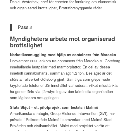
Daniel Vesterhav, chef för enheten för forskning om ekonomisk
och organiserad brottslighet, Brottsförebyggande rådet
Pass 2
Myndigheters arbete mot organiserad
brottslighet
Narkotikasmuggling med hjälp av containers från Marocko
I november 2020 ankom tre containers från Marocko till Göteborg
innehållande lastpallar med marmorplattor. En del av dessa
innehöll cannabisharts, sammanlagt 1,2 ton. Beslaget är det
största Tullverket Göteborg gjort. Samtliga som greps hade
krypterade telefoner där innehållet var raderat, vilket misstänkts
ha genomförts via fjärrstyrning av den kriminella organisation
som låg bakom smugglingen.
Sluta Skjut – ett pilotprojekt som testats i Malmö
Amerikanska strategin, Group Violence Intervention (GVI), har
prövats i Polisområde Malmö i samverkan med Malmö Stad,
Frivården och civilsamhället. Målet med projektet var/är att