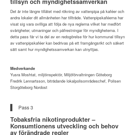
tillsyn och myndighetssamverkan
Det är inte längre tillåtet med rökning av vattenpipa på kaféer och
andra lokaler dit allmänheten har tillträde. Vattenpipskaféerna har
visat sig vara ovilliga att följa de nya reglerna vilket har medfört
svårigheter, utmaningar och påfrestningar för myndigheterna. I
detta pass får vi ta del av en redogörelse för hur kommunal tillsyn
av vattenpipskaféer kan bedrivas på ett framgångsrikt och säkert
sätt samt hur myndighetssamverkan kan utnyttjas.
Medverkande
Yusra Moshtat, miljöinspektör, Miljöförvaltningen Göteborg
Fredrik Lennartsson, biträdande lokalpolisområdeschef, Polisen
Storgöteborg Nordost
Pass 3
Tobaksfria nikotinprodukter –
Konsumtionens utveckling och behov
av förändrade regler