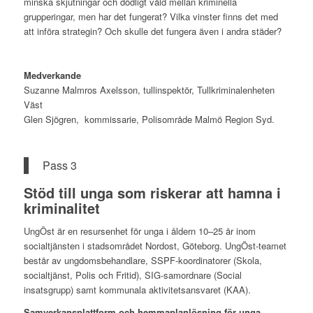
minska skjutningar och dödligt våld mellan kriminella
grupperingar, men har det fungerat? Vilka vinster finns det med
att införa strategin? Och skulle det fungera även i andra städer?
Medverkande
Suzanne Malmros Axelsson, tullinspektör, Tullkriminalenheten
Väst
Glen Sjögren, kommissarie, Polisområde Malmö Region Syd.
Pass 3
Stöd till unga som riskerar att hamna i
kriminalitet
UngÖst är en resursenhet för unga i åldern 10–25 år inom
socialtjänsten i stadsområdet Nordost, Göteborg. UngÖst-teamet
består av ungdomsbehandlare, SSPF-koordinatorer (Skola,
socialtjänst, Polis och Fritid), SIG-samordnare (Social
insatsgrupp) samt kommunala aktivitetsansvaret (KAA).
Samverkansplattform och hemmaplanlösning för unga