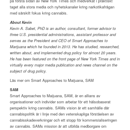
på första sidan av New York Times och medverkat i praktiskt
taget alla stora media och nyhetskanaler kring narkotikafrågan
med särskilt fokus kring cannabis.
About Kevin
Kevin A. Sabet, PhD is an author, consultant, former advisor to
three U.S. presidential administrations, assistant professor and
serves as the President and CEO of Smart Approaches to
Marijuana which he founded in 2013. He has studied, researched,
written about, and implemented drug policy for almost 20 years.
He has been featured on the front page of New York Times and in
virtually every major media publication and news channel on the
subject of drug policy.
Läs mer om Smart Approaches to Maijuana, SAM
SAM
Smart Approaches to Maijuana, SAM, är en allians av
organisationer och individer som arbetar för ett hälsobaserat
perspektiv kring cannabis. SAMs vision är ett samhälle där
cannabispolitik är i linje med den vetenskapliga förståelsen av
cannabisskadeverkningar och ett stopp för kommersialiseringen
av cannabis. SAMs mission är att utbilda medborgare om