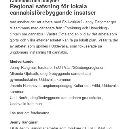
Cannabis och attityder
Regional satsning för lokala
cannabisförebyggande insatser
Vad innebär det att arbeta med FoU-cirklar? Jenny Rangmar ger
tillsammans med deltagare från ”Forskning och Utveckling”-
cirkeln om cannabis i Västra Götaland en bild av det arbete som
gjorts och vilka effekter arbetet kan få på lokalt plan. Vi får ta del
av arbetet som gjordes i Uddevalla, som fokuserade på
ungdomars inställning till cannabis.
Medverkande
Jenny Rangmar, forskare, FoU i Väst/Göteborgsregionen
Miranda Gjelseth, drogförebyggande samordnare
gymnasieskolan, Uddevalla kommun
Jasmin Nuhanovic, ungdomspedagog Kultur och Fritid, Uddevalla
kommun
Unni Norén, drogförebyggande samordnare grundskolan,
Uddevalla kommun
Läs mer om föreläsarna
Jenny Rangmar
Fil dr Jenny Rangmar arbetar som forskare på FoU i Väst vid