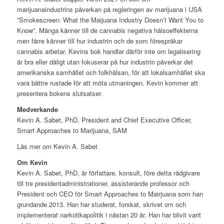
marijuanaindustrins påverkan på regleringen av marijuana i USA
”Smokescreen: What the Maijuana Industry Doesn’t Want You to
Know”. Många känner till de cannabis negativa hälsoeffekterna
men färre känner till hur industrin och de som förespråkar
cannabis arbetar. Kevins bok handlar därför inte om legalisering
är bra eller dåligt utan fokuserar på hur industrin påverkar det
amerikanska samhället och folkhälsan, för att lokalsamhället ska
vara bättre rustade för att möta utmaningen. Kevin kommer att
presentera bokens slutsatser.
Medverkande
Kevin A. Sabet, PhD, President and Chief Executive Officer,
Smart Approaches to Marijuana, SAM
Läs mer om Kevin A. Sabet
Om Kevin
Kevin A. Sabet, PhD, är författare, konsult, före detta rådgivare
till tre presidentadministrationer, assisterande professor och
President och CEO för Smart Approaches to Mairjuana som han
grundande 2013. Han har studerat, forskat, skrivet om och
implementerat narkotikapolitik i nästan 20 år. Han har blivit varit