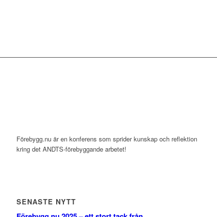
Förebygg.nu är en konferens som sprider kunskap och reflektion
kring det ANDTS-förebyggande arbetet!
SENASTE NYTT
Förebygg.nu 2025 – ett stort tack från