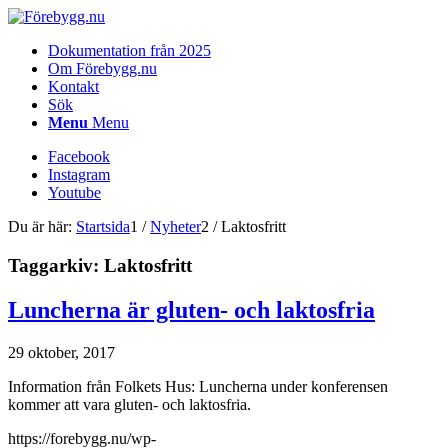
Dokumentation från 2025
Om Förebygg.nu
Kontakt
Sök
Menu
Menu
Facebook
Instagram
Youtube
Du är här:
Startsida
1
/
Nyheter
2
/
Laktosfritt
Taggarkiv:
Laktosfritt
Luncherna är gluten- och laktosfria
29 oktober, 2017
Information från Folkets Hus: Luncherna under konferensen
kommer att vara gluten- och laktosfria.
https://forebygg.nu/wp-