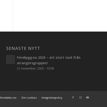
SENASTE NYTT
Förebygg.nu 2025 – ett stort tack från
arrangörsgruppen!
21 november, 2025 - 10:58
Kontakta oss
Om cookies
Integritetspolicy