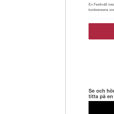
En Festkväll med
konferensens on
Se och hö
titta på e