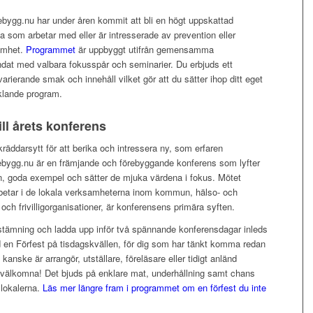
bygg.nu har under åren kommit att bli en högt uppskattad
la som arbetar med eller är intresserade av prevention eller
amhet.
Programmet
är uppbyggt utifrån gemensamma
ndat med valbara fokusspår och seminarier. Du erbjuds ett
rierande smak och innehåll vilket gör att du sätter ihop ditt eget
lande program.
ill årets konferens
räddarsytt för att berika och intressera ny, som erfaren
ebygg.nu är en främjande och förebyggande konferens som lyfter
n, goda exempel och sätter de mjuka värdena i fokus. Mötet
betar i de lokala verksamheterna inom kommun, hälso- och
 och frivilligorganisationer, är konferensens primära syften.
stämning och ladda upp inför två spännande konferensdagar inleds
en Förfest på tisdagskvällen, för dig som har tänkt komma redan
kanske är arrangör, utställare, föreläsare eller tidigt anländ
är välkomna! Det bjuds på enklare mat, underhållning samt chans
i lokalerna.
Läs mer längre fram i programmet om en förfest du inte