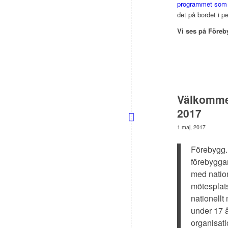
programmet som
det på bordet i pe
Vi ses på Föreb
Välkommen
2017
1 maj, 2017
Förebygg.n
förebygga
med natio
mötesplats
nationell
under 17 
organisati