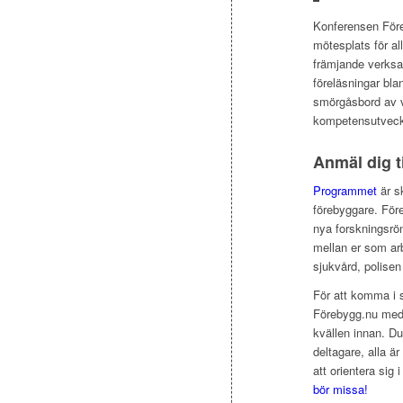
Konferensen Före
mötesplats för al
främjande verks
föreläsningar bla
smörgåsbord av va
kompetensutveck
Anmäl dig t
Programmet
är sk
förebyggare. För
nya forskningsrö
mellan er som ar
sjukvård, polisen
För att komma i 
Förebygg.nu med 
kvällen innan. Du 
deltagare, alla 
att orientera sig 
bör missa!