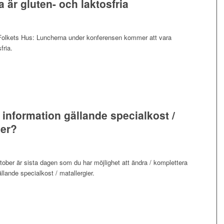
 är gluten- och laktosfria
 Folkets Hus: Luncherna under konferensen kommer att vara
fria.
 information gällande specialkost /
ier?
ober är sista dagen som du har möjlighet att ändra / komplettera
ällande specialkost / matallergier.